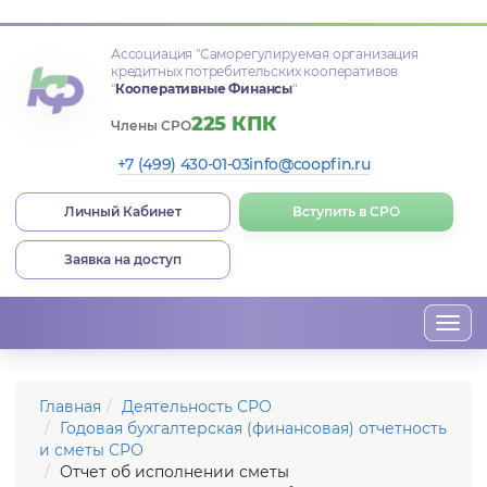
Ассоциация
"Саморегулируемая организация
кредитных потребительских кооперативов
"
Кооперативные Финансы
"
225 КПК
Члены СРО
+7 (499) 430-01-03
info@coopfin.ru
Личный Кабинет
Вступить в СРО
Заявка на доступ
Togg
navi
Главная
Деятельность СРО
Годовая бухгалтерская (финансовая) отчетность
и сметы СРО
Отчет об исполнении сметы