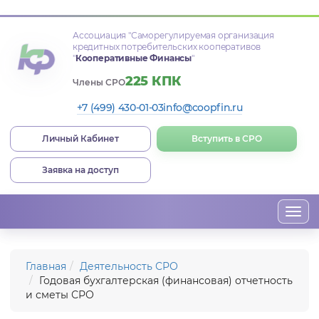
Ассоциация
"Саморегулируемая организация
кредитных потребительских кооперативов
"
Кооперативные Финансы
"
225 КПК
Члены СРО
+7 (499) 430-01-03
info@coopfin.ru
Личный Кабинет
Вступить в СРО
Заявка на доступ
Togg
navi
Главная
Деятельность СРО
Годовая бухгалтерская (финансовая) отчетность
и сметы СРО