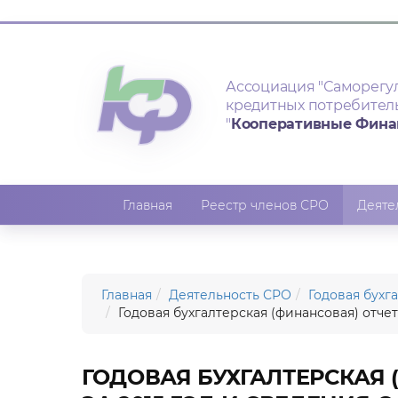
Ассоциация
"Саморегу
кредитных потребител
"
Кооперативные Фин
Главная
Реестр членов СРО
Деяте
Главная
Деятельность СРО
Годовая бухг
Годовая бухгалтерская (финансовая) отче
ГОДОВАЯ БУХГАЛТЕРСКАЯ