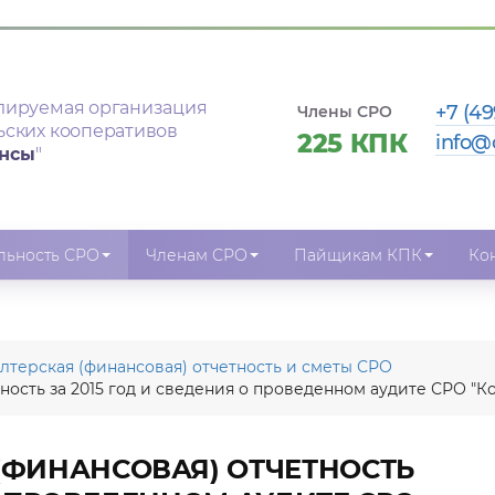
лируемая организация
+7 (49
Члены СРО
ьских кооперативов
225 КПК
info@
ансы
"
льность СРО
Членам СРО
Пайщикам КПК
Ко
алтерская (финансовая) отчетность и сметы СРО
тность за 2015 год и сведения о проведенном аудите СРО 
 (ФИНАНСОВАЯ) ОТЧЕТНОСТЬ