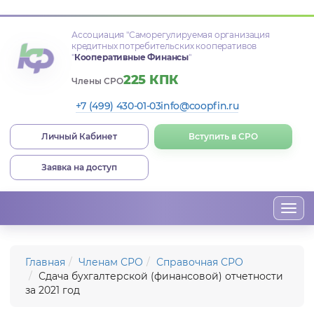
Ассоциация
"Саморегулируемая организация
кредитных потребительских кооперативов
"
Кооперативные Финансы
"
225 КПК
Члены СРО
+7 (499) 430-01-03
info@coopfin.ru
Личный Кабинет
Вступить в СРО
Заявка на доступ
Togg
navi
Главная
Членам СРО
Справочная СРО
Сдача бухгалтерской (финансовой) отчетности
за 2021 год