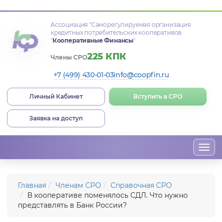
Ассоциация
"Саморегулируемая организация
кредитных потребительских кооперативов
"
Кооперативные Финансы
"
225 КПК
Члены СРО
+7 (499) 430-01-03
info@coopfin.ru
Личный Кабинет
Вступить в СРО
Заявка на доступ
Togg
navi
Главная
Членам СРО
Справочная СРО
В кооперативе поменялось СДЛ. Что нужно
представлять в Банк России?