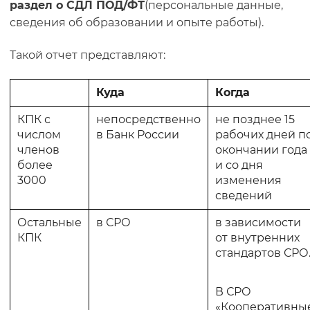
раздел о СДЛ ПОД/ФТ
(персональные данные,
сведения об образовании и опыте работы).
Такой отчет представляют:
Куда
Когда
КПК с
непосредственно
не
позднее 15
числом
в Банк России
рабочих дней п
членов
окончании года
более
и со дня
3000
изменения
сведений
Остальные
в СРО
в зависимости
КПК
от внутренних
стандартов СРО
В СРО
«Кооперативны