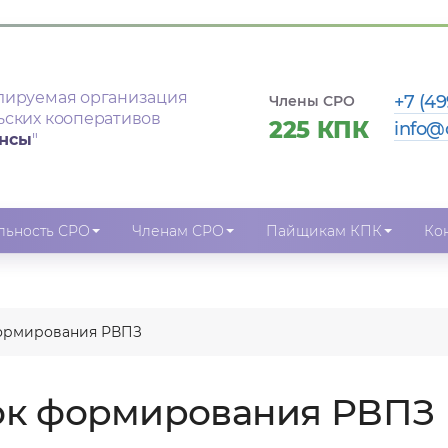
лируемая организация
+7 (49
Члены СРО
ьских кооперативов
225 КПК
info@
ансы
"
льность СРО
Членам СРО
Пайщикам КПК
Ко
формирования РВПЗ
ок формирования РВПЗ