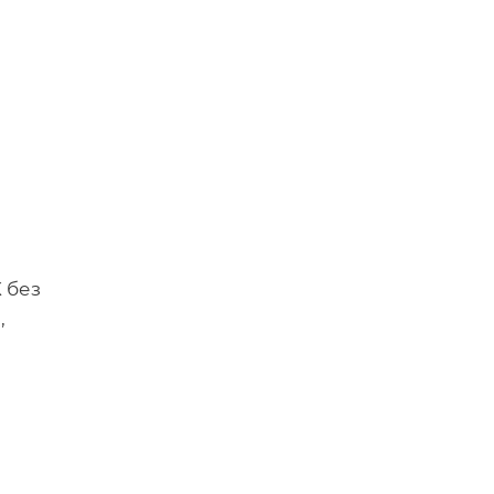
 без
,