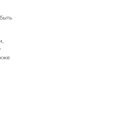
быть
и,
у
акже