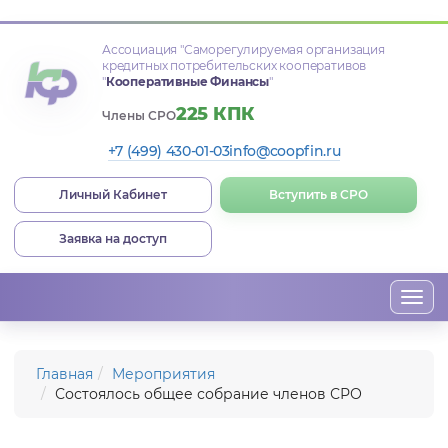
Ассоциация
"Саморегулируемая организация
кредитных потребительских кооперативов
"
Кооперативные Финансы
"
225 КПК
Члены СРО
+7 (499) 430-01-03
info@coopfin.ru
Личный Кабинет
Вступить в СРО
Заявка на доступ
Togg
navi
Главная
Мероприятия
Состоялось общее собрание членов СРО