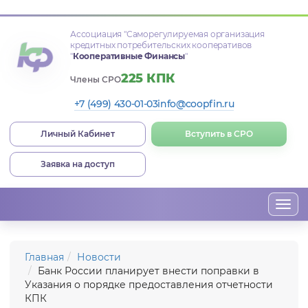
Ассоциация
"Саморегулируемая организация
кредитных потребительских кооперативов
"
Кооперативные Финансы
"
225 КПК
Члены СРО
+7 (499) 430-01-03
info@coopfin.ru
Личный Кабинет
Вступить в СРО
Заявка на доступ
Togg
navi
Главная
Новости
Банк России планирует внести поправки в
Указания о порядке предоставления отчетности
КПК