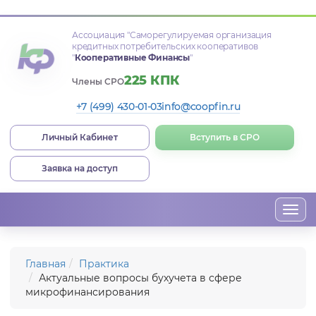
Ассоциация
"Саморегулируемая организация
кредитных потребительских кооперативов
"
Кооперативные Финансы
"
225 КПК
Члены СРО
+7 (499) 430-01-03
info@coopfin.ru
Личный Кабинет
Вступить в СРО
Заявка на доступ
Togg
navi
Главная
Практика
Актуальные вопросы бухучета в сфере
микрофинансирования