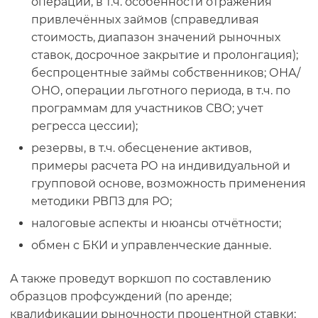
операций, в т.ч. особенности отражения
привлечённых займов (справедливая
стоимость, диапазон значений рыночных
ставок, досрочное закрытие и пролонгация);
беспроцентные займы собственников; ОНА/
ОНО, операции льготного периода, в т.ч. по
программам для участников СВО; учет
регресса цессии);
резервы, в т.ч. обесценение активов,
примеры расчета РО на индивидуальной и
групповой основе, возможность применения
методики РВПЗ для РО;
налоговые аспекты и нюансы отчётности;
обмен с БКИ и управленческие данные.
А также проведут воркшоп по составлению
образцов профсуждений (по аренде;
квалификации рыночности процентной ставки;