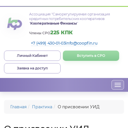
Ассоциация
"Саморегулируемая организация
кредитных потребительских кооперативов
"
Кооперативные Финансы
"
225 КПК
Члены СРО
+7 (499) 430-01-03
info@coopfin.ru
Личный Кабинет
Вступить в СРО
Заявка на доступ
Togg
navi
Главная
Практика
О присвоении УИД