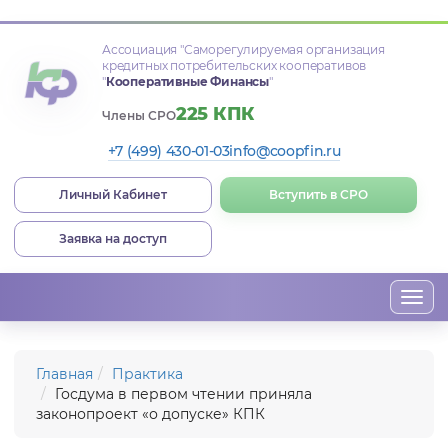
Ассоциация
"Саморегулируемая организация
кредитных потребительских кооперативов
"
Кооперативные Финансы
"
225 КПК
Члены СРО
+7 (499) 430-01-03
info@coopfin.ru
Личный Кабинет
Вступить в СРО
Заявка на доступ
Togg
navi
Главная
Практика
Госдума в первом чтении приняла
законопроект «о допуске» КПК