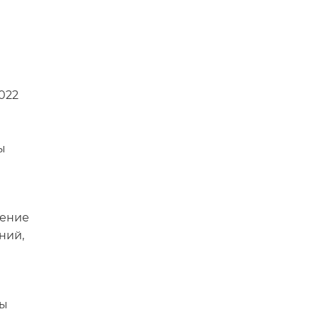
022
ы
чение
ний,
ны