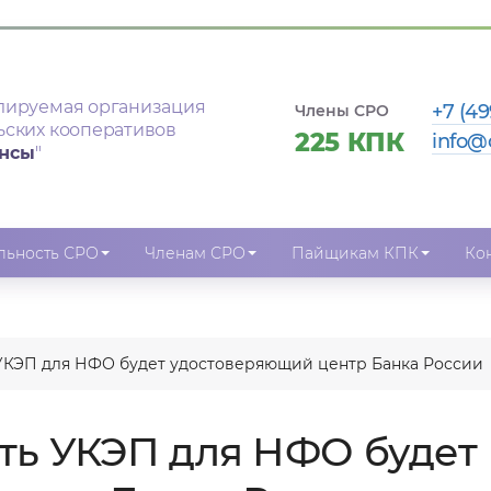
лируемая организация
+7 (49
Члены СРО
ьских кооперативов
225 КПК
info@
ансы
"
льность СРО
Членам СРО
Пайщикам КПК
Ко
 УКЭП для НФО будет удостоверяющий центр Банка России
ать УКЭП для НФО будет