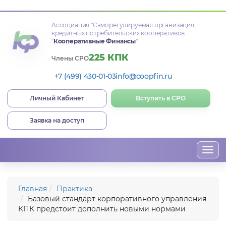
Ассоциация
"Саморегулируемая организация
кредитных потребительских кооперативов
"
Кооперативные Финансы
"
225 КПК
Члены СРО
+7 (499) 430-01-03
info@coopfin.ru
Личный Кабинет
Вступить в СРО
Заявка на доступ
Togg
navi
Главная
Практика
Базовый стандарт корпоративного управления
КПК предстоит дополнить новыми нормами