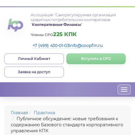
Ассоциация
"Саморегулируемая организация
кредитных потребительских кооперативов
"
Кооперативные Финансы
"
225 КПК
Члены СРО
+7 (499) 430-01-03
info@coopfin.ru
Личный Кабинет
Вступить в СРО
Заявка на доступ
Togg
navi
Главная
Практика
Публичное обсуждение: новые требования к
содержанию Базового стандарта корпоративного
управления КПК