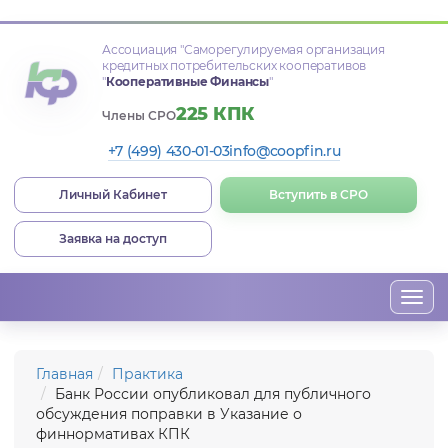
Ассоциация
"Саморегулируемая организация
кредитных потребительских кооперативов
"
Кооперативные Финансы
"
225 КПК
Члены СРО
+7 (499) 430-01-03
info@coopfin.ru
Личный Кабинет
Вступить в СРО
Заявка на доступ
Togg
navi
Главная
Практика
Банк России опубликовал для публичного
обсуждения поправки в Указание о
финнормативах КПК