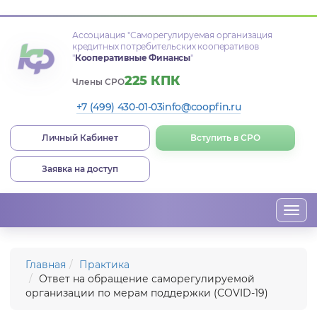
Ассоциация
"Саморегулируемая организация
кредитных потребительских кооперативов
"
Кооперативные Финансы
"
225 КПК
Члены СРО
+7 (499) 430-01-03
info@coopfin.ru
Личный Кабинет
Вступить в СРО
Заявка на доступ
Togg
navi
Главная
Практика
Ответ на обращение саморегулируемой
организации по мерам поддержки (COVID-19)