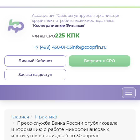
Ассоциация
"Саморегулируемая организация
кредитных потребительских кооперативов
"
Кооперативные Финансы
"
225 КПК
Члены СРО
+7 (499) 430-01-03
info@coopfin.ru
Личный Кабинет
Вступить в СРО
Заявка на доступ
Togg
navi
Главная
Практика
Пресс-служба Банка России опубликовала
информацию о работе микрофинансовых
институтов в период с 4 по 30 апреля