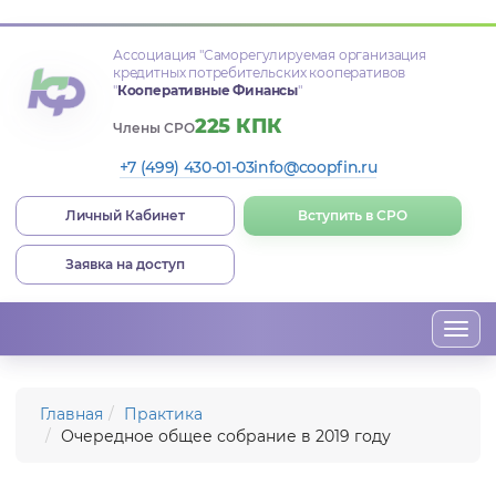
Ассоциация
"Саморегулируемая организация
кредитных потребительских кооперативов
"
Кооперативные Финансы
"
225 КПК
Члены СРО
+7 (499) 430-01-03
info@coopfin.ru
Личный Кабинет
Вступить в СРО
Заявка на доступ
Togg
navi
Главная
Практика
Очередное общее собрание в 2019 году