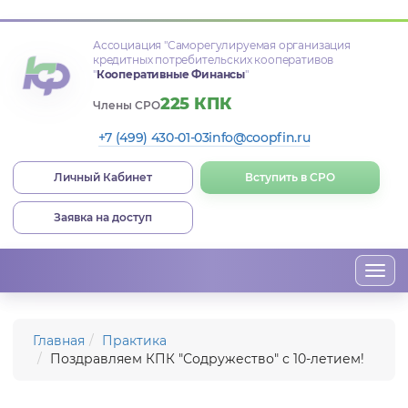
Ассоциация
"Саморегулируемая организация
кредитных потребительских кооперативов
"
Кооперативные Финансы
"
225 КПК
Члены СРО
+7 (499) 430-01-03
info@coopfin.ru
Личный Кабинет
Вступить в СРО
Заявка на доступ
Togg
navi
Главная
Практика
Поздравляем КПК "Содружество" с 10-летием!