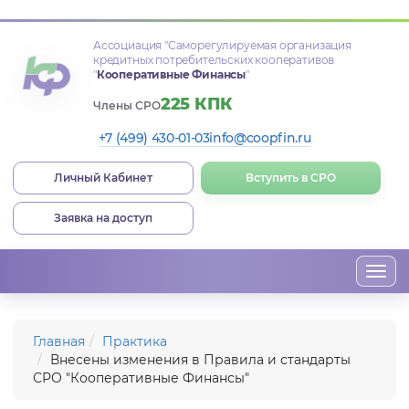
Ассоциация
"Саморегулируемая организация
кредитных потребительских кооперативов
"
Кооперативные Финансы
"
225 КПК
Члены СРО
+7 (499) 430-01-03
info@coopfin.ru
Личный Кабинет
Вступить в СРО
Заявка на доступ
Togg
navi
Главная
Практика
Внесены изменения в Правила и стандарты
СРО "Кооперативные Финансы"