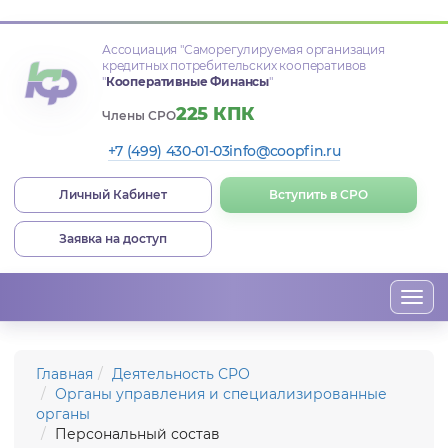
Ассоциация
"Саморегулируемая организация
кредитных потребительских кооперативов
"
Кооперативные Финансы
"
225 КПК
Члены СРО
+7 (499) 430-01-03
info@coopfin.ru
Личный Кабинет
Вступить в СРО
Заявка на доступ
Togg
navi
Главная
Деятельность СРО
Органы управления и специализированные
органы
Персональный состав