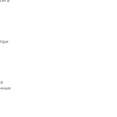
ом в
 при
ка
анные