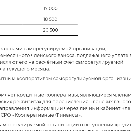
17 000
18 500
20 500
я членами саморегулируемой организации,
емесячного членского взноса, подлежащего уплате 
сляют его на расчётный счёт саморегулируемой
сла текущего месяца.
редитным кооперативам саморегулируемой организац
домляет кредитные кооперативы, являющиеся члена
ских реквизитах для перечисления членских взносо
аправления информации через личный кабинет чле
 СРО «Кооперативные Финансы».
 саморегулируемой организации о вступлении креди