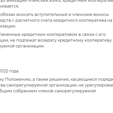
организации членский взнос кредитным кооператив
ивается.
 обязан вносить вступительный и членские взносы
ств с расчетного счета кредитного кооператива на
изации.
плаченные кредитным кооперативом в связи с его
ции, не подлежат возврату кредитному кооперативу
руемой организации.
2022 года.
му Положению, а также решения, касающиеся поряд
ва саморегулируемой организации, не урегулиров
бщим собранием членов саморегулируемой