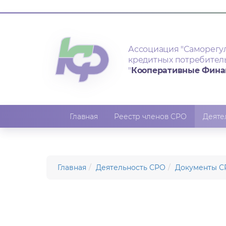
Ассоциация
"Саморегу
кредитных потребител
"
Кооперативные Фин
Главная
Реестр членов СРО
Деяте
Главная
Деятельность СРО
Документы С