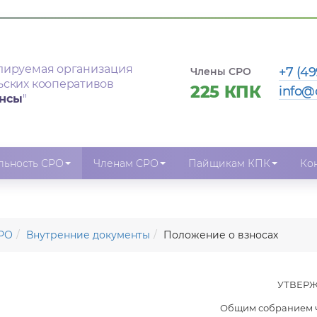
лируемая организация
+7 (49
Члены СРО
ьских кооперативов
225 КПК
info@
ансы
"
льность СРО
Членам СРО
Пайщикам КПК
Ко
РО
Внутренние документы
Положение о взносах
УТВЕР
Общим собранием 