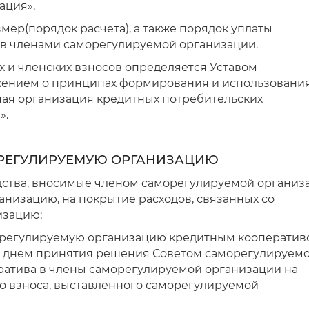
ация».
змер
(порядок расчета), а также порядок уплаты
сов членами саморегулируемой организации
.
х и членских взносов определяется Уставом
ением о принципах формирования и использовани
ая организация кредитных потребительских
»
».
ОРЕГУЛИРУЕМУЮ ОРГАНИЗАЦИЮ
дства, вносимые членом саморегулируемой организ
низацию, на покрытие расходов, связанных со
изацию;
аморегулируемую организацию кредитным кооперати
за днем принятия решения Советом саморегулируем
ратива в члены саморегулируемой организации на
го взноса, выставленного саморегулируемой