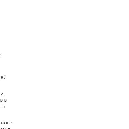
в
ией
ми
в в
на
тного