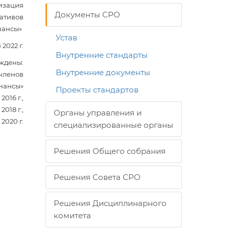
изация
Документы СРО
ативов
нансы»
Устав
2022 г.
Внутренние стандарты
ждены:
Внутренние документы
членов
нансы»
Проекты стандартов
016 г.,
018 г.,
Органы управления и
2020 г.
специализированные органы
Решения Общего собрания
Решения Совета СРО
Решения Дисциплинарного
комитета