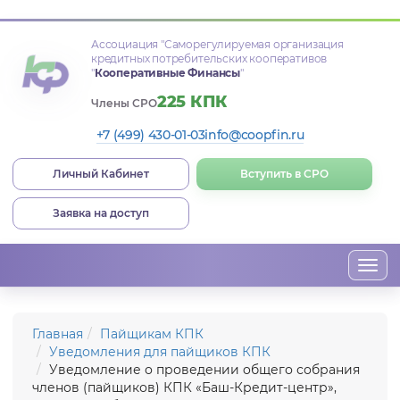
Ассоциация
"Саморегулируемая организация
кредитных потребительских кооперативов
"
Кооперативные Финансы
"
225 КПК
Члены СРО
+7 (499) 430-01-03
info@coopfin.ru
Личный Кабинет
Вступить в СРО
Заявка на доступ
Togg
navi
Главная
Пайщикам КПК
Уведомления для пайщиков КПК
Уведомление о проведении oбщего собрания
членов (пайщиков) КПК «Баш-Кредит-центр»,