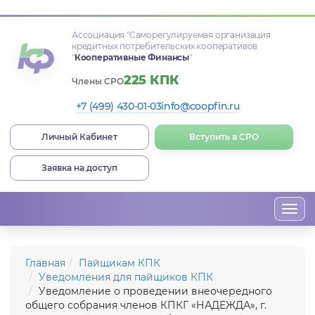
Ассоциация
"Саморегулируемая организация
кредитных потребительских кооперативов
"
Кооперативные Финансы
"
225 КПК
Члены СРО
+7 (499) 430-01-03
info@coopfin.ru
Личный Кабинет
Вступить в СРО
Заявка на доступ
Togg
navi
Главная
Пайщикам КПК
Уведомления для пайщиков КПК
Уведомление о проведении внеочередного
общего собрания членов КПКГ «НАДЕЖДА», г.